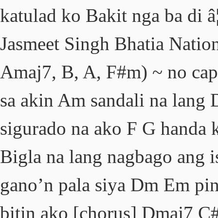
katulad ko Bakit nga ba di â
Jasmeet Singh Bhatia Nati
Amaj7, B, A, F#m) ~ no capo
sa akin Am sandali na lang
sigurado na ako F G handa 
Bigla na lang nagbago ang i
gano’n pala siya Dm Em pina
bitin ako [chorus] Dmaj7 C