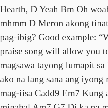
Hearth, D Yeah Bm Oh woa
mhmm D Meron akong tinatag
pag-ibig? Good example: “
praise song will allow you t
magsawa tayong lumapit s
ako na lang sana ang iyong
mag-iisa Cadd9 Em7 Kung a
minahal Am7 G7 Di ka na 