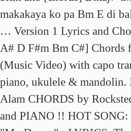
makakaya ko pa Bm E di ba
… Version 1 Lyrics and Cho
A# D F#m Bm C#] Chords fo
(Music Video) with capo tran
piano, ukulele & mandolin.
Alam CHORDS by Rockste
and PIANO !! HOT SONG: 2