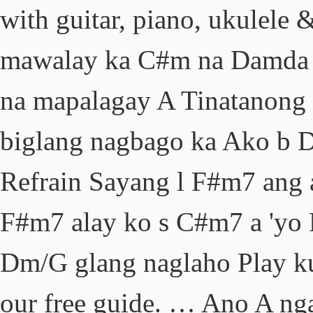
with guitar, piano, ukulele
mawalay ka C#m na Damda D
na mapalagay A Tinatanong 
biglang nagbago ka Ako b D
Refrain Sayang l F#m7 ang
F#m7 alay ko s C#m7 a 'yo 
Dm/G glang naglaho Play ku
our free guide. … Ano A nga