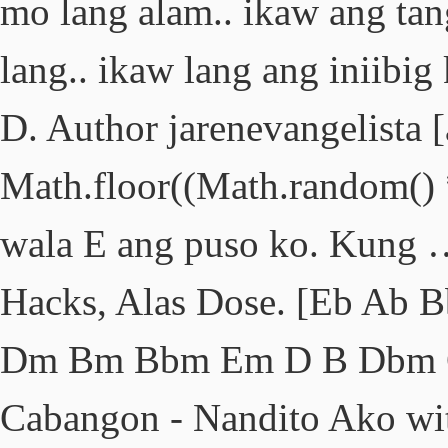
mo lang alam.. ikaw ang ta
lang.. ikaw lang ang iniibi
D. Author jarenevangelista [
Math.floor((Math.random()
wala E ang puso ko. Kung 
Hacks, Alas Dose. [Eb A
Dm Bm Bbm Em D B Dbm Gb
Cabangon - Nandito Ako wit